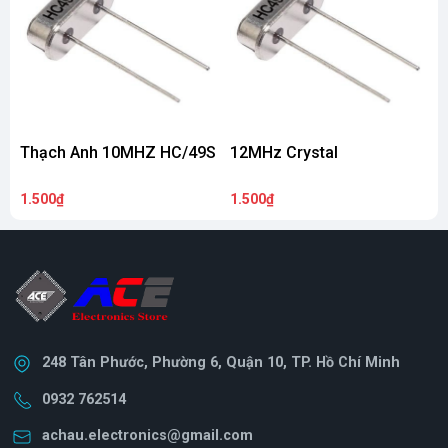
Thạch Anh 10MHZ HC/49S
12MHz Crystal
1.500₫
1.500₫
1
248 Tân Phước, Phường 6, Quận 10, TP. Hồ Chí Minh
0932 762514
achau.electronics@gmail.com