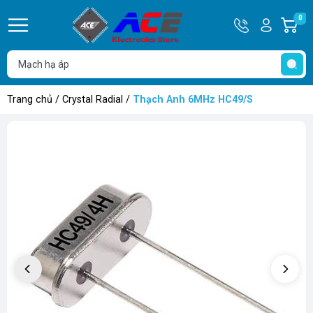
Hotline
Tài
0
G
0932
khoản
h
Hello,
T
762514
Khách
t
Trang chủ
/
Crystal Radial
/
Thạch Anh 6MHz HC49/S