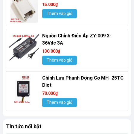
15.000₫
Thêm vào giỏ
Nguồn Chỉnh Điện Áp ZY-009 3-
36Vdc 3A
130.000₫
Thêm vào giỏ
Chỉnh Lưu Phanh Động Cơ MH- 25TC
Diot
70.000₫
Thêm vào giỏ
Tin tức nổi bật