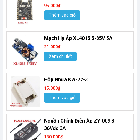
95.000₫
Thêm vào giỏ
Mạch Hạ Áp XL4015 5-35V 5A
21.000₫
Xem chi tiết
Hộp Nhựa KW-72-3
15.000₫
Thêm vào giỏ
Nguồn Chỉnh Điện Áp ZY-009 3-
36Vdc 3A
130.000₫