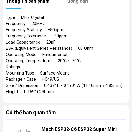
Thông tin sản phẩm
Hướng dẫn
Type MHz Crystal
Frequency 20MHz
Frequency Stability ±50ppm
Frequency Tolerance ±30ppm
Load Capacitance 20pF
ESR (Equivalent Series Resistance) 60 Ohm
Operating Mode Fundamental
Operating Temperature -20°C ~ 70°C
Ratings -
Mounting Type Surface Mount
Package / Case HC49/US
Size / Dimension 0.437" L x 0.190" W (11.10mm x 4.83mm)
Height 0.169" (4.30mm)
Có thể bạn quan tâm
Mạch ESP32-C6 ESP32 Super Mini