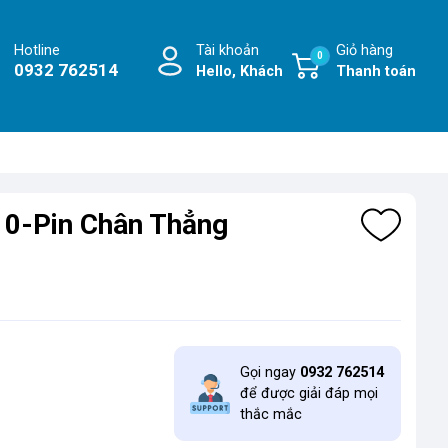
Hotline
Tài khoản
Giỏ hàng
0
0932 762514
Hello, Khách
Thanh toán
0-Pin Chân Thẳng
Gọi ngay
0932 762514
để được giải đáp mọi
thắc mắc